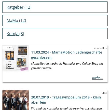
Ratgeber
(12)
MaMo
(12)
Kumja
(8)
generelles
11.03.2024
MamaMotion Ladengeschäfte
geschlossen
MamaMotion macht als Hersteller und Online-Shop wie
gewohnt weiter.
mehr...
Blog
20.07.2019
Tragesymposium 2019 - klein
aber fein
Wir sind als Aussteller ja auf diversen Veranstaltungen,