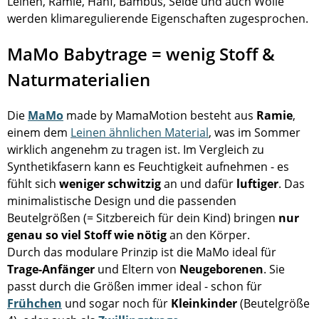
Leinen, Ramie, Hanf, Bambus, Seide und auch Wolle
werden klimaregulierende Eigenschaften zugesprochen.
MaMo Babytrage = wenig Stoff &
Naturmaterialien
Die
MaMo
made by MamaMotion besteht aus
Ramie
,
einem dem
Leinen ähnlichen Material
, was im Sommer
wirklich angenehm zu tragen ist. Im Vergleich zu
Synthetikfasern kann es Feuchtigkeit aufnehmen - es
fühlt sich
weniger schwitzig
an und dafür
luftiger
. Das
minimalistische Design und die passenden
Beutelgrößen (= Sitzbereich für dein Kind) bringen
nur
genau so viel Stoff wie nötig
an den Körper.
Durch das modulare Prinzip ist die MaMo ideal für
Trage-Anfänger
und Eltern von
Neugeborenen
. Sie
passt durch die Größen immer ideal - schon für
Frühchen
und sogar noch für
Kleinkinder
(Beutelgröße