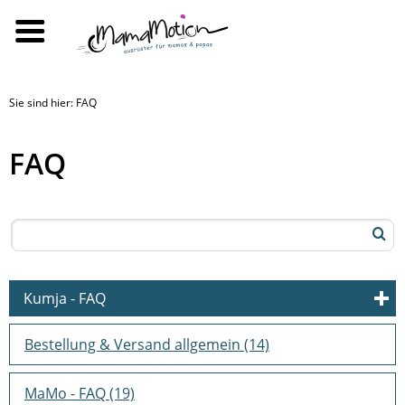
Sie sind hier: FAQ
FAQ
Kumja - FAQ
Erste Hilfe
(10)
Bestellung & Versand allgemein
(14)
Verbindung zur Jacke & Kompatabilitätsfragen
(26)
Lang, eng, kurz - wie sitzt die Jackenerweiterung?
(10)
MaMo - FAQ
(19)