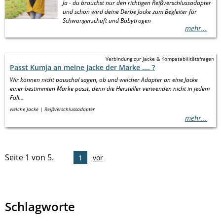
Ja - du brauchst nur den richtigen Reißverschlussadapter
und schon wird deine Derbe Jacke zum Begleiter für
Schwangerschaft und Babytragen
mehr...
Verbindung zur Jacke & Kompatabilitätsfragen
Passt Kumja an meine Jacke der Marke .... ?
Wir können nicht pauschal sagen, ob und welcher Adapter an eine Jacke
einer bestimmten Marke passt, denn die Hersteller verwenden nicht in jedem
Fall...
welche Jacke
Reißverschlussadapter
mehr...
Seite 1 von 5.
1
vor
Schlagworte