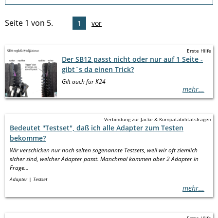
andere Reißverschlüsse (kein YKK)
(11)
sonstiges
(12)
Seite 1 von 5.
1
vor
Erste Hilfe
Der SB12 passt nicht oder nur auf 1 Seite -
gibt´s da einen Trick?
Gilt auch für K24
mehr...
Verbindung zur Jacke & Kompatabilitätsfragen
Bedeutet "Testset", daß ich alle Adapter zum Testen
bekomme?
Wir verschicken nur noch selten sogenannte Testsets, weil wir oft ziemlich
sicher sind, welcher Adapter passt. Manchmal kommen aber 2 Adapter in
Frage...
Adapter
Testset
mehr...