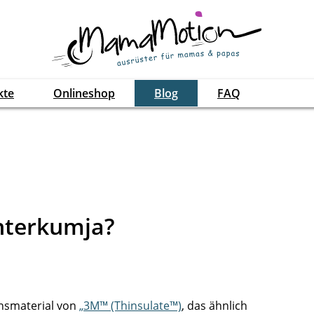
kte
Onlineshop
Blog
FAQ
nterkumja?
onsmaterial von
„3M™ (Thinsulate™)
, das ähnlich