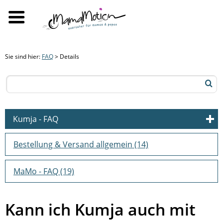
Sie sind hier:
FAQ
> Details
Kumja - FAQ
Erste Hilfe
(10)
Bestellung & Versand allgemein
(14)
Verbindung zur Jacke & Kompatabilitätsfragen
(26)
Lang, eng, kurz - wie sitzt die Jackenerweiterung?
(10)
MaMo - FAQ
(19)
andere Reißverschlüsse (kein YKK)
(11)
sonstiges
(12)
Kann ich Kumja auch mit