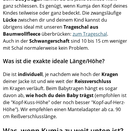
ganz schliessen. Es genügt, wenn Kumja den Kopf deines
Kindes teilweise oder ganz bedeckt. Die zwangsläufige
Lücke
zwischen dir und deinem Kind kannst du
übrigens ideal mit unseren
Trageschal aus
Baumwollfleece
überbrücken:
zum Trageschal
.
Auch in der
Schwangerschaft
sind 10 bis 15 cm weniger
mit Schal normalerweise kein Problem.
Was ist die exakte ideale Länge/Höhe?
Die ist
individuell
, je nachdem wie hoch der
Kragen
deiner Jacke ist und wie weit der
Reissverschluss
im Kragen verläuft. Beim Babytragen hängt es sogar
davon ab,
wie hoch du dein Baby trägst
(empfohlen ist
die "Kopf-Kuss-Höhe" oder noch besser "Kopf-auf-Herz-
Höhe"). Wir empfehlen einen Manteladapter ab ca. 90
cm Reißverschlusslänge.
Was, wenn Kumja zu weit unten ist?