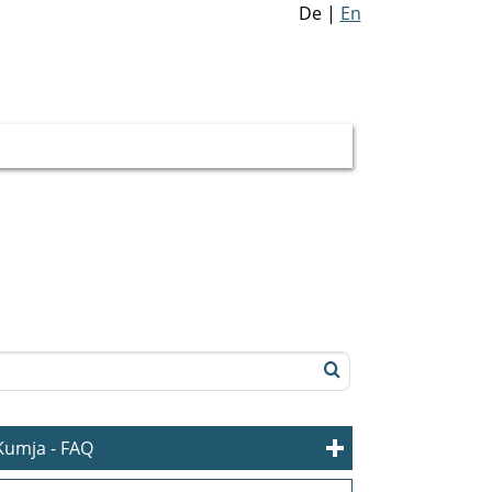
De
|
En
Kumja - FAQ
Erste Hilfe
(10)