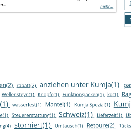
n...
mehr...
anziehen unter Kumja(1)
en(2)
pa
rabatt(2)
Rag
Wellensteyn(1)
Knöpfe(1)
Funktionsjacken(1)
kd(1)
(1)
Kumja
Mantel(1)
wasserfest(1)
Kumja Spezial(1)
Schweiz(1)
te(1)
Steuererstattung(1)
Lieferzeit(1)
Üb
storniert(1)
Retoure(2)
ng(4)
Umtausch(1)
Rücks