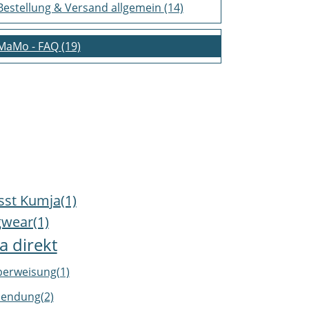
Bestellung & Versand allgemein
(14)
Verbindung zur Jacke &
Kompatabilitätsfragen
(26)
MaMo - FAQ
(19)
Lang, eng, kurz - wie sitzt die
Jackenerweiterung?
(10)
andere Reißverschlüsse (kein YKK)
(11)
sonstiges
(12)
sst Kumja(1)
wear(1)
 direkt
erweisung(1)
endung(2)