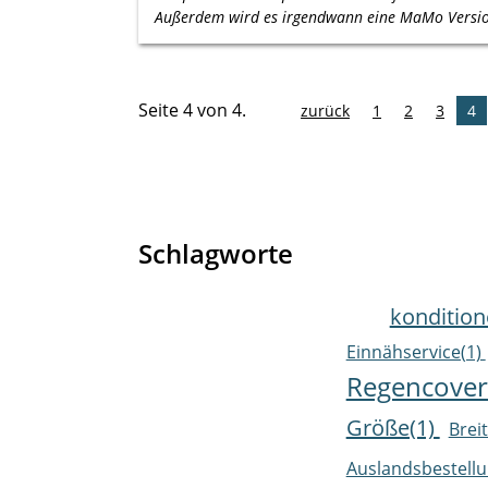
Außerdem wird es irgendwann eine MaMo Versio
Seite 4 von 4.
zurück
1
2
3
4
Schlagworte
kondition
Einnähservice(1)
Regencover
Größe(1)
Brei
Auslandsbestellu